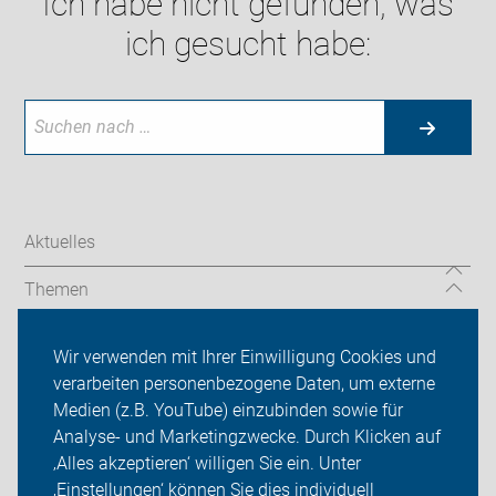
Ich habe nicht gefunden, was
ich gesucht habe:
Aktuelles
Themen
Service
Wir verwenden mit Ihrer Einwilligung Cookies und
verarbeiten personenbezogene Daten, um externe
Der ADFC in Krefeld und im Kreis Viersen
Medien (z.B. YouTube) einzubinden sowie für
Analyse- und Marketingzwecke. Durch Klicken auf
Sei dabei
‚Alles akzeptieren‘ willigen Sie ein. Unter
Presse
‚Einstellungen‘ können Sie dies individuell