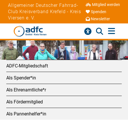
Mitglied werden
Allgemeiner Deutscher Fahrrad-
Club Kreisverband Krefeld - Kreis
Spenden
Viersen e. V.
Newsletter
ADFC-Mitgliedschaft
Als Spender*in
Als Ehrenamtliche*r
Als Fördermitglied
Als Pannenhelfer*in