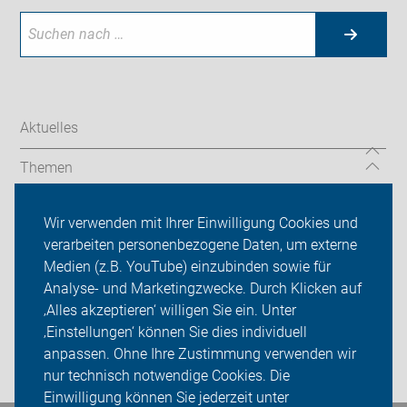
Aktuelles
Themen
Service
Wir verwenden mit Ihrer Einwilligung Cookies und
verarbeiten personenbezogene Daten, um externe
Der ADFC in Krefeld und im Kreis Viersen
Medien (z.B. YouTube) einzubinden sowie für
Sei dabei
Analyse- und Marketingzwecke. Durch Klicken auf
‚Alles akzeptieren‘ willigen Sie ein. Unter
Presse
‚Einstellungen‘ können Sie dies individuell
anpassen. Ohne Ihre Zustimmung verwenden wir
Login
nur technisch notwendige Cookies. Die
Einwilligung können Sie jederzeit unter