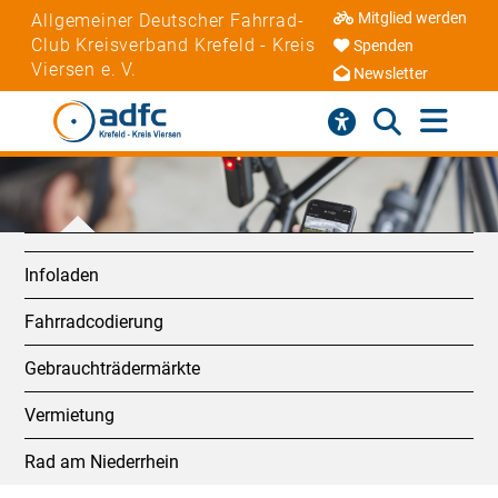
Mitglied werden
Allgemeiner Deutscher Fahrrad-
Club Kreisverband Krefeld - Kreis
Spenden
Viersen e. V.
Newsletter
Infoladen
Fahrradcodierung
Gebrauchträdermärkte
Vermietung
Rad am Niederrhein