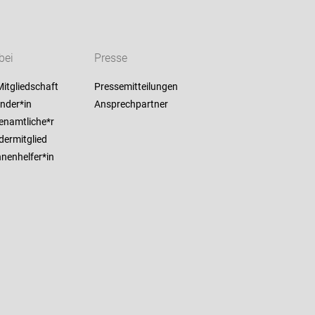
bei
Presse
itgliedschaft
Pressemitteilungen
nder*in
Ansprechpartner
enamtliche*r
dermitglied
nenhelfer*in