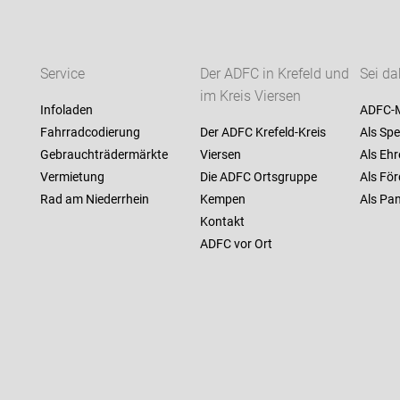
Service
Der ADFC in Krefeld und
Sei da
im Kreis Viersen
Infoladen
ADFC-M
Fahrradcodierung
Der ADFC Krefeld-Kreis
Als Spe
Gebrauchträdermärkte
Viersen
Als Ehr
Vermietung
Die ADFC Ortsgruppe
Als För
Rad am Niederrhein
Kempen
Als Pan
Kontakt
ADFC vor Ort