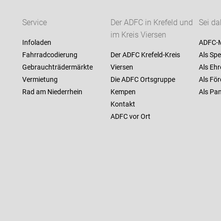
Service
Der ADFC in Krefeld und
Sei da
im Kreis Viersen
Infoladen
ADFC-M
Fahrradcodierung
Der ADFC Krefeld-Kreis
Als Spe
Gebrauchträdermärkte
Viersen
Als Ehr
Vermietung
Die ADFC Ortsgruppe
Als För
Rad am Niederrhein
Kempen
Als Pan
Kontakt
ADFC vor Ort