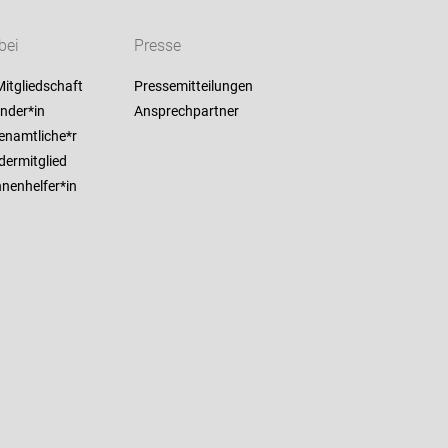
bei
Presse
itgliedschaft
Pressemitteilungen
nder*in
Ansprechpartner
enamtliche*r
dermitglied
nenhelfer*in