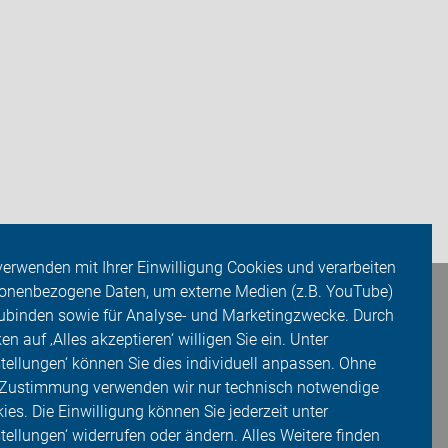
verwenden mit Ihrer Einwilligung Cookies und verarbeiten
onenbezogene Daten, um externe Medien (z.B. YouTube)
ubinden sowie für Analyse- und Marketingzwecke. Durch
ken auf ‚Alles akzeptieren‘ willigen Sie ein. Unter
stellungen‘ können Sie dies individuell anpassen. Ohne
 Zustimmung verwenden wir nur technisch notwendige
ies. Die Einwilligung können Sie jederzeit unter
stellungen‘ widerrufen oder ändern. Alles Weitere finden