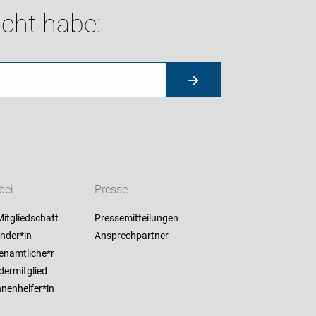
cht habe:
bei
Presse
itgliedschaft
Pressemitteilungen
nder*in
Ansprechpartner
enamtliche*r
dermitglied
nenhelfer*in