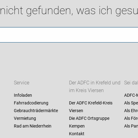
 nicht gefunden, was ich gesu
Service
Der ADFC in Krefeld und
Sei da
im Kreis Viersen
Infoladen
ADFC-M
Fahrradcodierung
Der ADFC Krefeld-Kreis
Als Spe
Gebrauchträdermärkte
Viersen
Als Ehr
Vermietung
Die ADFC Ortsgruppe
Als För
Rad am Niederrhein
Kempen
Als Pan
Kontakt