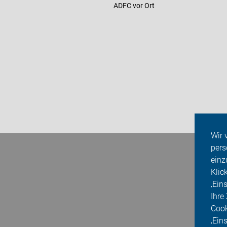
ADFC vor Ort
Wir 
pers
einz
Klic
‚Ein
Ihre
Cook
‚Ein