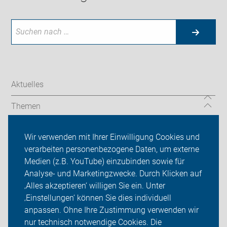
Aktuelles
Themen
Service
Wir verwenden mit Ihrer Einwilligung Cookies und
verarbeiten personenbezogene Daten, um externe
Der ADFC in Krefeld und im Kreis Viersen
Medien (z.B. YouTube) einzubinden sowie für
Analyse- und Marketingzwecke. Durch Klicken auf
Sei dabei
‚Alles akzeptieren‘ willigen Sie ein. Unter
Presse
‚Einstellungen‘ können Sie dies individuell
anpassen. Ohne Ihre Zustimmung verwenden wir
Login
nur technisch notwendige Cookies. Die