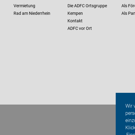
Vermietung
Die ADFC Ortsgruppe
Als För
Rad am Niederrhein
Kempen
Als Pan
Kontakt
ADFC vor Ort
Wir 
pers
einz
Klic
‚Ein