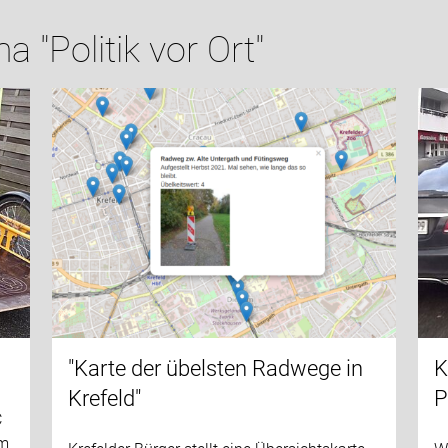
"Politik vor Ort"
"Karte der übelsten Radwege in
K
Krefeld"
P
C
em