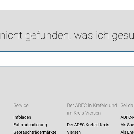
 nicht gefunden, was ich gesu
Service
Der ADFC in Krefeld und
Sei da
im Kreis Viersen
Infoladen
ADFC-M
Fahrradcodierung
Der ADFC Krefeld-Kreis
Als Spe
Gebrauchträdermärkte
Viersen
Als Ehr