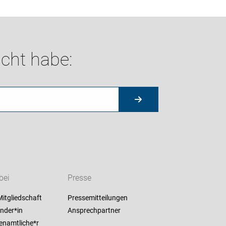
cht habe:
bei
Presse
itgliedschaft
Pressemitteilungen
nder*in
Ansprechpartner
enamtliche*r