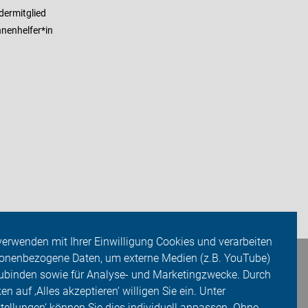
dermitglied
nenhelfer*in
verwenden mit Ihrer Einwilligung Cookies und verarbeiten
onenbezogene Daten, um externe Medien (z.B. YouTube)
ubinden sowie für Analyse- und Marketingzwecke. Durch
ken auf ‚Alles akzeptieren‘ willigen Sie ein. Unter
stellungen‘ können Sie dies individuell anpassen. Ohne